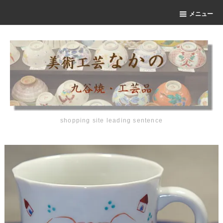
メニュー
shopping site leading sentence