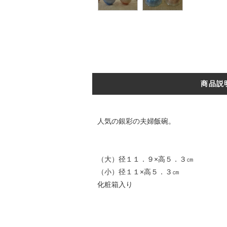
商品説
人気の銀彩の夫婦飯碗。
（大）径１１．９×高５．３㎝
（小）径１１×高５．３㎝
化粧箱入り