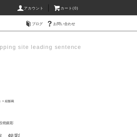
アカウント
カート(0)
ブログ
お問い合わせ
pping site leading sentence
揃
>
組飯碗
谷焼銀彩
碗 銀彩