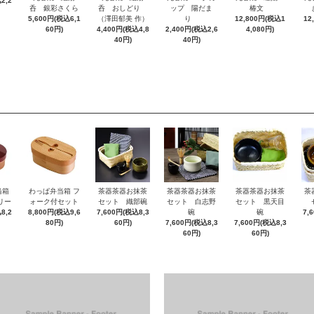
2,2
呑 銀彩さくら
呑 おしどり
ップ 陽だま
椿文
5,600円(税込6,1
（澤田郁美 作）
り
12,800円(税込1
12
60円)
4,400円(税込4,8
2,400円(税込2,6
4,080円)
40円)
40円)
当箱
わっぱ弁当箱 フ
茶器茶器お抹茶
茶器茶器お抹茶
茶器茶器お抹茶
茶
リー
ォーク付セット
セット 織部碗
セット 白志野
セット 黒天目
8,2
8,800円(税込9,6
7,600円(税込8,3
碗
碗
7,
80円)
60円)
7,600円(税込8,3
7,600円(税込8,3
60円)
60円)