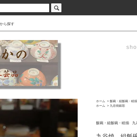
から探す
sho
ホーム
>
飯碗・組飯碗・睦
ホーム
>
九谷焼銀彩
飯碗・組飯碗・睦揃
九
九谷焼 組飯