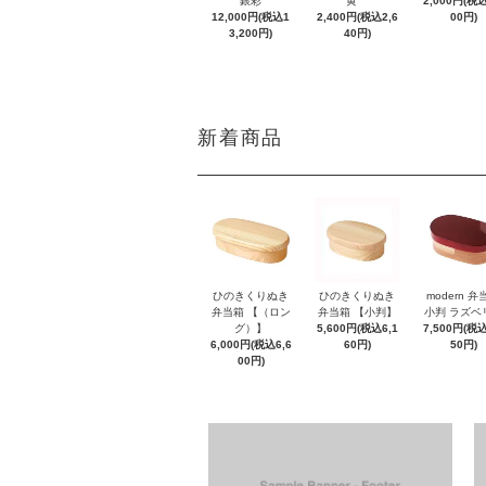
銀彩
黄
2,000円(税込
12,000円(税込1
2,400円(税込2,6
00円)
3,200円)
40円)
新着商品
ひのきくりぬき
ひのきくりぬき
modern 弁
弁当箱 【（ロン
弁当箱 【小判】
小判 ラズベ
グ）】
5,600円(税込6,1
7,500円(税込
6,000円(税込6,6
60円)
50円)
00円)