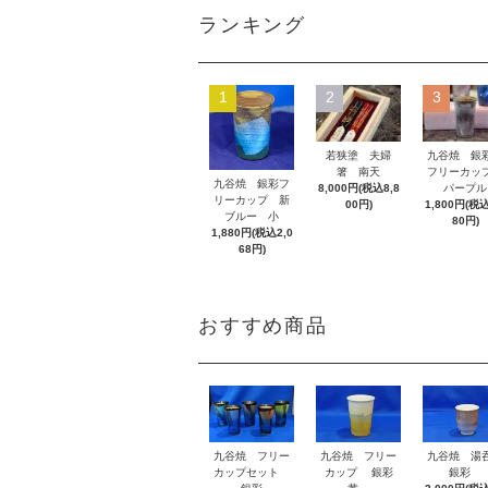
ランキング
1
2
3
若狭塗 夫婦
九谷焼 
箸 南天
フリーカ
九谷焼 銀彩フ
8,000円(税込8,8
パープル
リーカップ 新
00円)
1,800円(税込
ブルー 小
80円)
1,880円(税込2,0
68円)
おすすめ商品
九谷焼 フリー
九谷焼 フリー
九谷焼 
カップセット
カップ 銀彩
銀彩