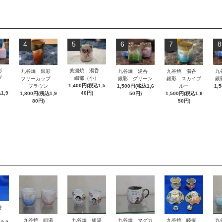
4
5
6
7
8
銀彩
美濃焼 湯呑
九谷焼 銀彩
九谷焼 湯呑
九谷焼 湯呑
九
ップ
織部（小）
フリーカップ
銀彩 グリーン
銀彩 スカイブ
銀
1,400円(税込1,5
ブラウン
1,500円(税込1,6
ルー
1,
1,9
40円)
1,800円(税込1,9
50円)
1,500円(税込1,6
80円)
50円)
湯呑
九谷焼 組湯
九谷焼 組湯
九谷焼 マグカ
九谷焼 睦揃
九