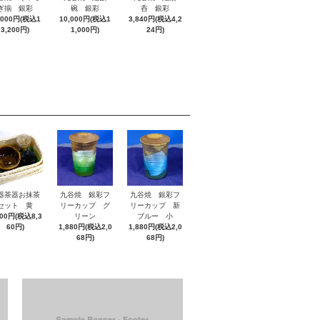
ぎ揃 銀彩
碗 銀彩
呑 銀彩
,000円(税込1
10,000円(税込1
3,840円(税込4,2
3,200円)
1,000円)
24円)
器茶器お抹茶
九谷焼 銀彩フ
九谷焼 銀彩フ
セット 黄
リーカップ グ
リーカップ 新
600円(税込8,3
リーン
ブルー 小
60円)
1,880円(税込2,0
1,880円(税込2,0
68円)
68円)