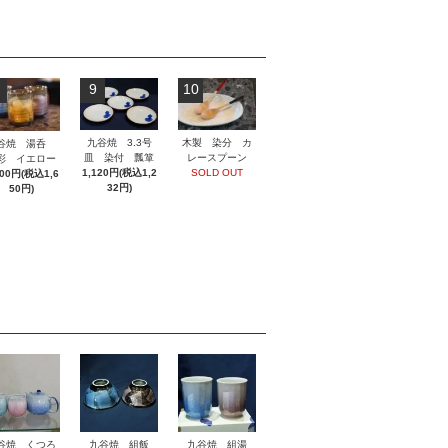
9
10
木製 染分 カ
九谷焼 3.3号
谷焼 湯呑
レースプーン
皿 染付 瓢箪
彩 イエロー
SOLD OUT
1,120円(税込1,2
500円(税込1,6
32円)
50円)
谷焼 くつろ
九谷焼 組飯
九谷焼 組湯