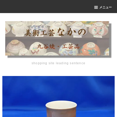
メニュー
shopping site leading sentence