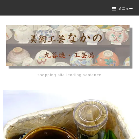
メニュー
shopping site leading sentence