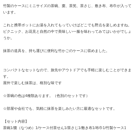
竹製のケースにミニサイズの茶碗、棗、茶筅、茶さじ、敷き布、布巾が入って
います。
これと携帯ポットにお湯を入れてもっていけばどこでも野点を楽しめますね。
ピクニック、お花見と自然の中で美味しい一服を味わってみてはいかがでしょ
うか。
抹茶の道具を、持ち運びに便利な竹かごのケースに収めました。
コンパクトなセットなので、旅先やアウトドアでも手軽に楽しむことができま
す。
屋外で楽しむ抹茶は、格別な味です
☆茶碗の色は4種類あります。（色別のセットです）
☆部屋や会社でも、気軽に抹茶を楽しみたい方に最適なセットです。
【セット内容】
茶碗1/棗（なつめ）1/ケース付茶せん1/茶さじ1/敷き布1/布巾1/竹製ケース1