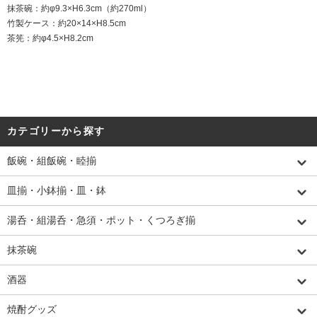
抹茶碗：約φ9.3×H6.3cm（約270ml）
竹製ケース：約20×14×H8.5cm
茶筅：約φ4.5×H8.2cm
カテゴリーから探す
飯碗・組飯碗・睦揃
皿揃・小鉢揃・皿・鉢
湯呑・組湯呑・急須・ポット・くつろぎ揃
抹茶碗
酒器
焼酎グッズ