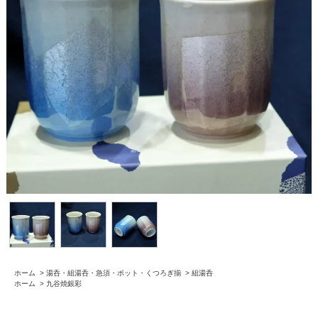
ホーム
>
湯呑・組湯呑・急須・ポット・くつろぎ揃
>
組湯呑
ホーム
>
九谷焼銀彩