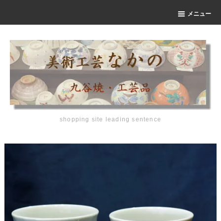
メニュー
shopping site leading sentence