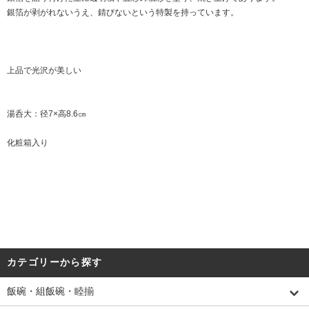
銀箔が剥がれないうえ、錆びないという特製を持っています。
上品で光沢が美しい
湯呑大：径7×高8.6㎝
化粧箱入り
カテゴリーから探す
飯碗・組飯碗・睦揃