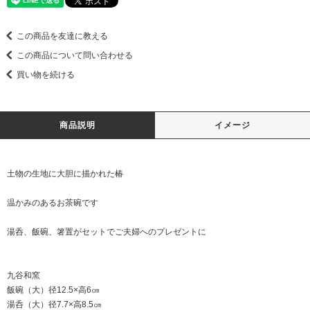
この商品を友達に教える
この商品について問い合わせる
買い物を続ける
商品説明
イメージ
土物の生地に大胆に描かれた椿
温かみのあるお茶碗です
湯呑、飯碗、箸置がセットでご夫婦へのプレゼントに
九谷和窯
飯碗（大）径12.5×高6㎝
湯呑（大）径7.7×高8.5㎝