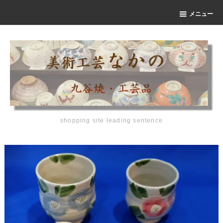
メニュー
shopping site leading sentence