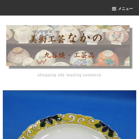
メニュー
shopping site leading sentence