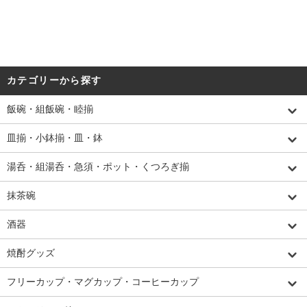
カテゴリーから探す
飯碗・組飯碗・睦揃
皿揃・小鉢揃・皿・鉢
湯呑・組湯呑・急須・ポット・くつろぎ揃
抹茶碗
酒器
焼酎グッズ
フリーカップ・マグカップ・コーヒーカップ