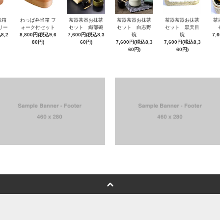
当箱
わっぱ弁当箱 フ
茶器茶器お抹茶
茶器茶器お抹茶
茶器茶器お抹茶
茶
リー
ォーク付セット
セット 織部碗
セット 白志野
セット 黒天目
8,2
8,800円(税込9,6
7,600円(税込8,3
碗
碗
7,
80円)
60円)
7,600円(税込8,3
7,600円(税込8,3
60円)
60円)