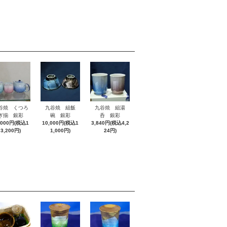
谷焼 くつろ
九谷焼 組飯
九谷焼 組湯
ぎ揃 銀彩
碗 銀彩
呑 銀彩
,000円(税込1
10,000円(税込1
3,840円(税込4,2
3,200円)
1,000円)
24円)