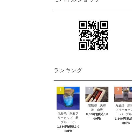
ランキング
1
2
3
若狭塗 夫婦
九谷焼 
箸 南天
フリーカ
九谷焼 銀彩フ
8,000円(税込8,8
パープル
リーカップ 新
00円)
1,800円(税込
ブルー 小
80円)
1,880円(税込2,0
68円)