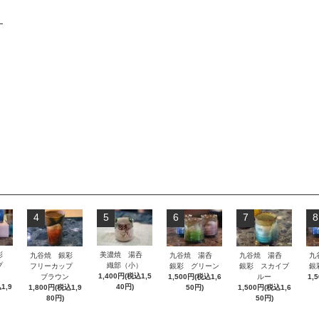
4
5
6
7
8
銀彩
美濃焼 湯呑
九谷焼 銀彩
九谷焼 湯呑
九谷焼 湯呑
九
ップ
織部（小）
フリーカップ
銀彩 グリーン
銀彩 スカイブ
銀
1,400円(税込1,5
ブラウン
1,500円(税込1,6
ルー
1,
1,9
40円)
1,800円(税込1,9
50円)
1,500円(税込1,6
80円)
50円)