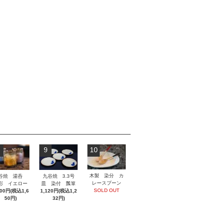
9
10
木製 染分 カ
九谷焼 3.3号
谷焼 湯呑
レースプーン
皿 染付 瓢箪
彩 イエロー
SOLD OUT
1,120円(税込1,2
500円(税込1,6
32円)
50円)