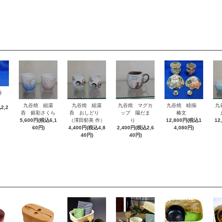
湯呑
九谷焼 組湯
九谷焼 組湯
九谷焼 マグカ
九谷焼 睦揃
九
2,2
呑 銀彩さくら
呑 おしどり
ップ 陽だま
椿文
5,600円(税込6,1
（澤田郁美 作）
り
12,800円(税込1
12
60円)
4,400円(税込4,8
2,400円(税込2,6
4,080円)
40円)
40円)