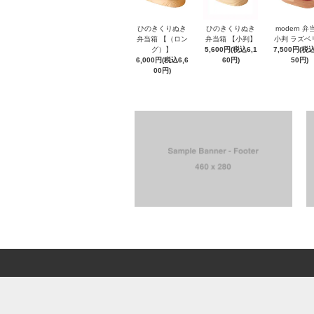
ひのきくりぬき
ひのきくりぬき
modern 弁
弁当箱 【（ロン
弁当箱 【小判】
小判 ラズベ
グ）】
5,600円(税込6,1
7,500円(税込
6,000円(税込6,6
60円)
50円)
00円)