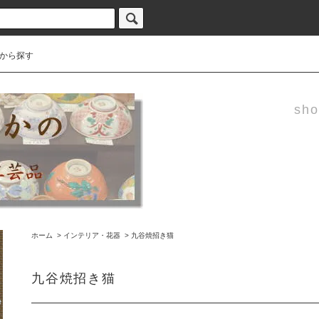
から探す
sho
ホーム
>
インテリア・花器
>
九谷焼招き猫
九谷焼招き猫